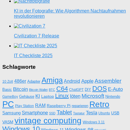
KI in der Fotografie: Wie Algorithmen Nachtaufnahmen
revolutionieren
Civilization 7 Release
IT Checkliste 2025
Schlagworte
Amiga
Assembler
Apple
486er
Android
Adapter
10 Zoll
DOS
C64
Bitcoin
E-Auto
Basic
DIY
ChatGPT
Bitcoin Wallet
BTC
Linux
Microsoft
KI
löten
Laptop
Gehäuse
Nintendo
GameBoy
PC
Retro
RAM
Raspberry Pi
reparieren
Play Station
Tablet
Tesla
Smartphone
Samsung
USB
Ubuntu
SSD
Tastatur
vintage computing
VASM
Windows 3.11
Windows 10
Windows 98
Windows 11