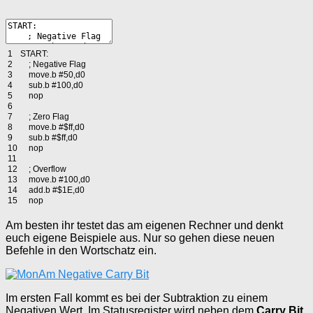
1
START
:
2
;
Negative
Flag
3
move
.
b
#50,d0
4
sub
.
b
#100,d0
5
nop
6
7
;
Zero
Flag
8
move
.
b
#$ff,d0
9
sub
.
b
#$ff,d0
10
nop
11
12
;
Overflow
13
move
.
b
#100,d0
14
add
.
b
#$1E,d0
15
nop
Am besten ihr testet das am eigenen Rechner und denkt
euch eigene Beispiele aus. Nur so gehen diese neuen
Befehle in den Wortschatz ein.
Im ersten Fall kommt es bei der Subtraktion zu einem
Negativen Wert. Im Statusregister wird neben dem
Carry Bit