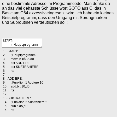
eine bestimmte Adresse im Programmcode. Man denke da
an das viel gehasste Schlüsselwort GOTO aus C, das in
Basic am C64 exzessiv eingesetzt wird. Ich habe ein kleines
Beispielprogramm, dass den Umgang mit Sprungmarken
und Subroutinen verdeutlichen soll:
1
START
:
2
;
Hauptprogramm
3
move
.
b
#$0A,d0
4
bsr
ADDIERE
5
bsr
SUBTRAHIERE
6
rts
7
8
ADDIERE
:
9
;
Funktion
1
Addiere
10
10
add
.
b
#10,d0
11
rts
12
13
SUBTRAHIERE
:
14
;
Funktion
2
Subtrahiere
5
15
sub
.
b
#5,d0
16
rts