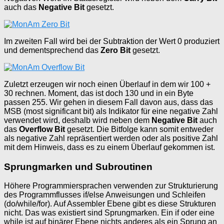
auch das
Negative Bit
gesetzt.
Im zweiten Fall wird bei der Subtraktion der Wert 0 produziert
und dementsprechend das
Zero Bit
gesetzt.
Zuletzt erzeugen wir noch einen Überlauf in dem wir 100 +
30 rechnen. Moment, das ist doch 130 und in ein Byte
passen 255. Wir gehen in diesem Fall davon aus, dass das
MSB (most significant bit) als Indikator für eine negative Zahl
verwendet wird, deshalb wird neben dem
Negative Bit
auch
das
Overflow Bit
gesetzt. Die Bitfolge kann somit entweder
als negative Zahl repräsentiert werden oder als positive Zahl
mit dem Hinweis, dass es zu einem Überlauf gekommen ist.
Sprungmarken und Subroutinen
Höhere Programmiersprachen verwenden zur Strukturierung
des Programmflusses if/else Anweisungen und Schleifen
(do/while/for). Auf Assembler Ebene gibt es diese Strukturen
nicht. Das was existiert sind Sprungmarken. Ein if oder eine
while ist auf binärer Ebene nichts anderes als ein Sprung an