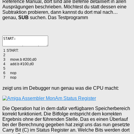
Reference Manual, dort sind alle Befehle detailliert in allen
Ausprägungen beschrieben. Möchtest du statt dessen eine
Subtraktion probieren, dann kannst du dort mal nach…
genau,
SUB
suchen. Das Testprogramm
1
START
:
2
3
move
.
b
#200,d0
4
add
.
b
#100,d0
5
6
nop
7
nop
zeigt uns im Debugger nun genau was die CPU macht:
Die Operation hat in dem dafür verfügbaren Speicherbereich
korrekt funktioniert. Die Bitfolge entspricht dem korrekten
Ergebnis ohne der führenden Stelle. Das es einen Überlauf
bei der Berechnung gegeben hat zeigt uns das nun gesetzte
Carry Bit (C) im Status Register an. Welche Bits werden dort