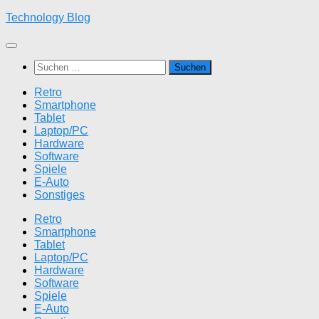
Zum
Technology Blog
Inhalt
springen
Suchen
nach:
Retro
Smartphone
Tablet
Laptop/PC
Hardware
Software
Spiele
E-Auto
Sonstiges
Retro
Smartphone
Tablet
Laptop/PC
Hardware
Software
Spiele
E-Auto