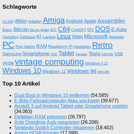
Schlagworte
Amiga
Assembler
Apple
486er
Android
Adapter
10 Zoll
DOS
C64
Bitcoin
E-Auto
Basic
DIY
ChatGPT
Bitcoin Wallet
BTC
Linux
Microsoft
KI
löten
Laptop
Gehäuse
Nintendo
GameBoy
PC
Retro
RAM
Raspberry Pi
reparieren
Play Station
Tablet
Tesla
Smartphone
Samsung
USB
Ubuntu
SSD
Tastatur
vintage computing
VASM
Windows 3.11
Windows 10
Windows 98
Windows 11
WinUAE
Top 10 Artikel
Dual Boot in Windows 10 entfernen
(54.585)
E-Bike Fahrradcomputer Akku wechseln
(39.677)
Anstoß 3 auf Android Tablet oder Smartphone spielen
(34.063)
Defekten RAM erkennen
(26.797)
Anki Overdrive Auto reparieren
(26.208)
Nintendo Switch Controller reparieren
(18.402)
Amiga HDMI Adapter
(17.099)