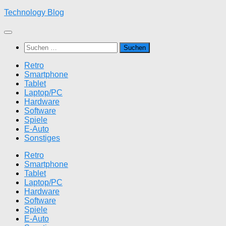
Zum
Technology Blog
Inhalt
springen
Suchen
nach:
Retro
Smartphone
Tablet
Laptop/PC
Hardware
Software
Spiele
E-Auto
Sonstiges
Retro
Smartphone
Tablet
Laptop/PC
Hardware
Software
Spiele
E-Auto