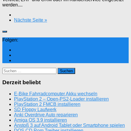
werden....
Nächste Seite »
Folgen:
Suchen
nach:
Derzeit beliebt
E-Bike Fahrradcomputer Akku wechseln
PlayStation 2 – Open-PS2-Loader installieren
PlayStation 2 FMCB installieren
SD Floppy Laufwerk
Anki Overdrive Auto reparieren
Amiga OS 3.9 installieren
Anstoß 3 auf Android Tablet oder Smartphone spielen
DOS CD Rom Treiber installieren