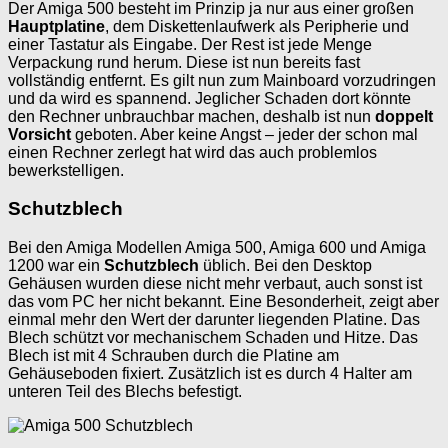
Der Amiga 500 besteht im Prinzip ja nur aus einer großen
Hauptplatine
, dem Diskettenlaufwerk als Peripherie und
einer Tastatur als Eingabe. Der Rest ist jede Menge
Verpackung rund herum. Diese ist nun bereits fast
vollständig entfernt. Es gilt nun zum Mainboard vorzudringen
und da wird es spannend. Jeglicher Schaden dort könnte
den Rechner unbrauchbar machen, deshalb ist nun
doppelt
Vorsicht
geboten. Aber keine Angst – jeder der schon mal
einen Rechner zerlegt hat wird das auch problemlos
bewerkstelligen.
Schutzblech
Bei den Amiga Modellen Amiga 500, Amiga 600 und Amiga
1200 war ein
Schutzblech
üblich. Bei den Desktop
Gehäusen wurden diese nicht mehr verbaut, auch sonst ist
das vom PC her nicht bekannt. Eine Besonderheit, zeigt aber
einmal mehr den Wert der darunter liegenden Platine. Das
Blech schützt vor mechanischem Schaden und Hitze. Das
Blech ist mit 4 Schrauben durch die Platine am
Gehäuseboden fixiert. Zusätzlich ist es durch 4 Halter am
unteren Teil des Blechs befestigt.