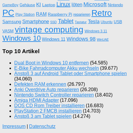
Linux
Microsoft
KI
löten
Laptop
Gehäuse
Nintendo
GameBoy
PC
Retro
RAM
Raspberry Pi
reparieren
Play Station
Tablet
Tesla
Smartphone
Samsung
USB
Ubuntu
SSD
Tastatur
vintage computing
VASM
Windows 3.11
Windows 10
Windows 98
Windows 11
WinUAE
Top 10 Artikel
Dual Boot in Windows 10 entfernen
(54.585)
E-Bike Fahrradcomputer Akku wechseln
(39.677)
Anstoß 3 auf Android Tablet oder Smartphone spielen
(34.060)
Defekten RAM erkennen
(26.797)
Anki Overdrive Auto reparieren
(26.208)
Nintendo Switch Controller reparieren
(18.402)
Amiga HDMI Adapter
(17.096)
DOS CD Rom Treiber installieren
(16.683)
PlayStation 2 FMCB installieren
(14.703)
Anstoß 3 am Tablet spielen
(14.274)
Impressum
|
Datenschutz