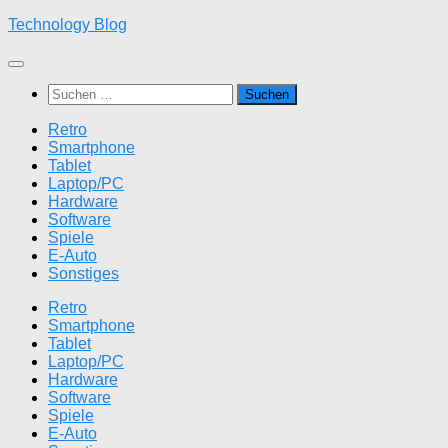
Zum
Technology Blog
Inhalt
springen
Suchen
nach:
Retro
Smartphone
Tablet
Laptop/PC
Hardware
Software
Spiele
E-Auto
Sonstiges
Retro
Smartphone
Tablet
Laptop/PC
Hardware
Software
Spiele
E-Auto