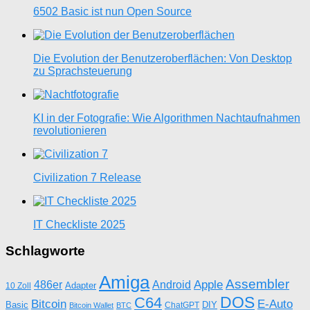
6502 Basic ist nun Open Source
Die Evolution der Benutzeroberflächen: Von Desktop
zu Sprachsteuerung
KI in der Fotografie: Wie Algorithmen Nachtaufnahmen
revolutionieren
Civilization 7 Release
IT Checkliste 2025
Schlagworte
Amiga
Assembler
Apple
486er
Android
Adapter
10 Zoll
DOS
C64
Bitcoin
E-Auto
Basic
DIY
ChatGPT
Bitcoin Wallet
BTC