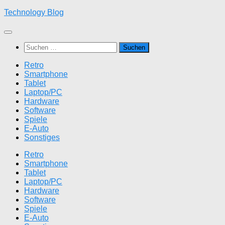
Zum
Technology Blog
Inhalt
springen
Suchen
nach:
Retro
Smartphone
Tablet
Laptop/PC
Hardware
Software
Spiele
E-Auto
Sonstiges
Retro
Smartphone
Tablet
Laptop/PC
Hardware
Software
Spiele
E-Auto