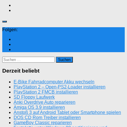
Folgen:
Suchen
nach:
Derzeit beliebt
E-Bike Fahrradcomputer Akku wechseln
PlayStation 2 – Open-PS2-Loader installieren
PlayStation 2 FMCB installieren
SD Floppy Laufwerk
Anki Overdrive Auto reparieren
Amiga OS 3.9 installieren
Anstoß 3 auf Android Tablet oder Smartphone spielen
DOS CD Rom Treiber installieren
GameBoy Classic reparieren