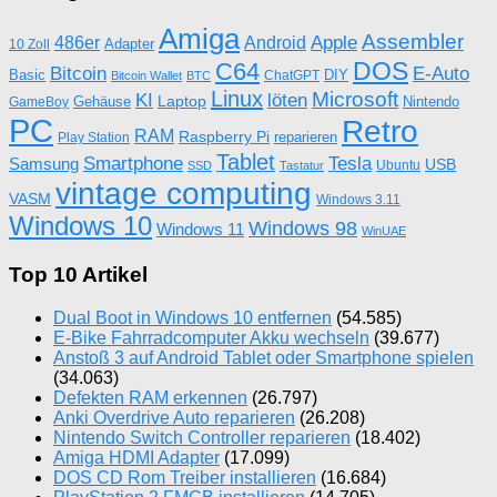
Amiga
Assembler
Apple
486er
Android
Adapter
10 Zoll
DOS
C64
Bitcoin
E-Auto
Basic
DIY
ChatGPT
Bitcoin Wallet
BTC
Linux
Microsoft
KI
löten
Laptop
Gehäuse
Nintendo
GameBoy
PC
Retro
RAM
Raspberry Pi
reparieren
Play Station
Tablet
Tesla
Smartphone
Samsung
USB
Ubuntu
SSD
Tastatur
vintage computing
VASM
Windows 3.11
Windows 10
Windows 98
Windows 11
WinUAE
Top 10 Artikel
Dual Boot in Windows 10 entfernen
(54.585)
E-Bike Fahrradcomputer Akku wechseln
(39.677)
Anstoß 3 auf Android Tablet oder Smartphone spielen
(34.063)
Defekten RAM erkennen
(26.797)
Anki Overdrive Auto reparieren
(26.208)
Nintendo Switch Controller reparieren
(18.402)
Amiga HDMI Adapter
(17.099)
DOS CD Rom Treiber installieren
(16.684)