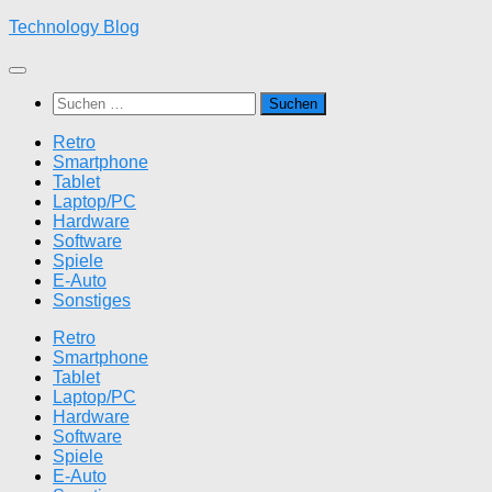
Zum
Technology Blog
Inhalt
springen
Suchen
nach:
Retro
Smartphone
Tablet
Laptop/PC
Hardware
Software
Spiele
E-Auto
Sonstiges
Retro
Smartphone
Tablet
Laptop/PC
Hardware
Software
Spiele
E-Auto