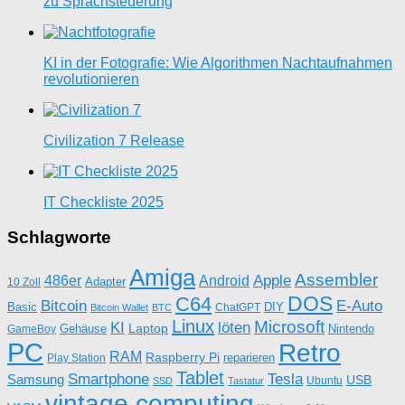
zu Sprachsteuerung
KI in der Fotografie: Wie Algorithmen Nachtaufnahmen
revolutionieren
Civilization 7 Release
IT Checkliste 2025
Schlagworte
Amiga
Assembler
Apple
486er
Android
Adapter
10 Zoll
DOS
C64
Bitcoin
E-Auto
Basic
DIY
ChatGPT
Bitcoin Wallet
BTC
Linux
Microsoft
KI
löten
Laptop
Gehäuse
Nintendo
GameBoy
PC
Retro
RAM
Raspberry Pi
reparieren
Play Station
Tablet
Tesla
Smartphone
Samsung
USB
Ubuntu
SSD
Tastatur
vintage computing