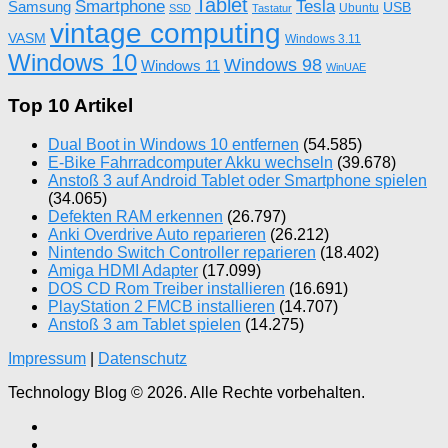
Tablet
Tesla
Smartphone
Samsung
USB
Ubuntu
SSD
Tastatur
vintage computing
VASM
Windows 3.11
Windows 10
Windows 98
Windows 11
WinUAE
Top 10 Artikel
Dual Boot in Windows 10 entfernen
(54.585)
E-Bike Fahrradcomputer Akku wechseln
(39.678)
Anstoß 3 auf Android Tablet oder Smartphone spielen
(34.065)
Defekten RAM erkennen
(26.797)
Anki Overdrive Auto reparieren
(26.212)
Nintendo Switch Controller reparieren
(18.402)
Amiga HDMI Adapter
(17.099)
DOS CD Rom Treiber installieren
(16.691)
PlayStation 2 FMCB installieren
(14.707)
Anstoß 3 am Tablet spielen
(14.275)
Impressum
|
Datenschutz
Technology Blog © 2026. Alle Rechte vorbehalten.