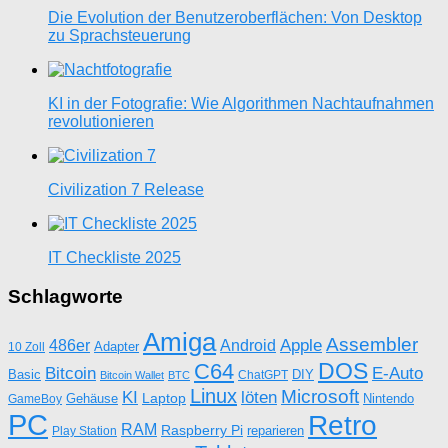
Die Evolution der Benutzeroberflächen: Von Desktop
zu Sprachsteuerung
KI in der Fotografie: Wie Algorithmen Nachtaufnahmen
revolutionieren
Civilization 7 Release
IT Checkliste 2025
Schlagworte
Amiga
Assembler
Apple
486er
Android
Adapter
10 Zoll
DOS
C64
Bitcoin
E-Auto
Basic
DIY
ChatGPT
Bitcoin Wallet
BTC
Linux
Microsoft
KI
löten
Laptop
Gehäuse
Nintendo
GameBoy
PC
Retro
RAM
Raspberry Pi
reparieren
Play Station