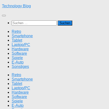
Zum
Technology Blog
Inhalt
springen
Suchen
nach:
Retro
Smartphone
Tablet
Laptop/PC
Hardware
Software
Spiele
E-Auto
Sonstiges
Retro
Smartphone
Tablet
Laptop/PC
Hardware
Software
Spiele
E-Auto