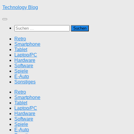
Zum
Technology Blog
Inhalt
springen
Suchen
nach:
Retro
Smartphone
Tablet
Laptop/PC
Hardware
Software
Spiele
E-Auto
Sonstiges
Retro
Smartphone
Tablet
Laptop/PC
Hardware
Software
Spiele
E-Auto