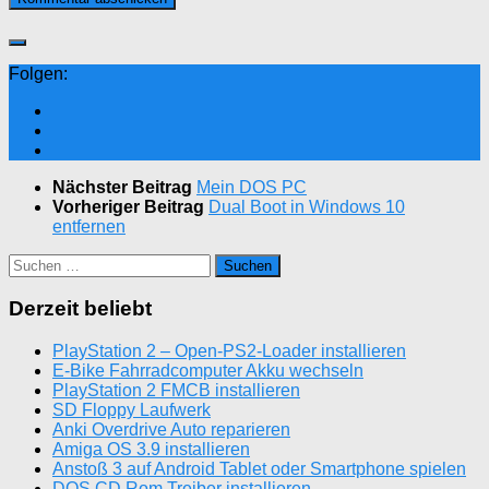
Folgen:
Nächster Beitrag
Mein DOS PC
Vorheriger Beitrag
Dual Boot in Windows 10
entfernen
Suchen
nach:
Derzeit beliebt
PlayStation 2 – Open-PS2-Loader installieren
E-Bike Fahrradcomputer Akku wechseln
PlayStation 2 FMCB installieren
SD Floppy Laufwerk
Anki Overdrive Auto reparieren
Amiga OS 3.9 installieren
Anstoß 3 auf Android Tablet oder Smartphone spielen
DOS CD Rom Treiber installieren