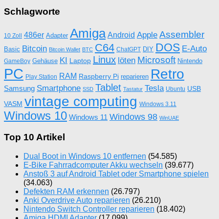
Schlagworte
Amiga
Assembler
Apple
486er
Android
Adapter
10 Zoll
DOS
C64
Bitcoin
E-Auto
Basic
DIY
ChatGPT
Bitcoin Wallet
BTC
Linux
Microsoft
KI
löten
Laptop
Gehäuse
Nintendo
GameBoy
PC
Retro
RAM
Raspberry Pi
reparieren
Play Station
Tablet
Tesla
Smartphone
Samsung
USB
Ubuntu
SSD
Tastatur
vintage computing
VASM
Windows 3.11
Windows 10
Windows 98
Windows 11
WinUAE
Top 10 Artikel
Dual Boot in Windows 10 entfernen
(54.585)
E-Bike Fahrradcomputer Akku wechseln
(39.677)
Anstoß 3 auf Android Tablet oder Smartphone spielen
(34.063)
Defekten RAM erkennen
(26.797)
Anki Overdrive Auto reparieren
(26.210)
Nintendo Switch Controller reparieren
(18.402)
Amiga HDMI Adapter
(17.099)