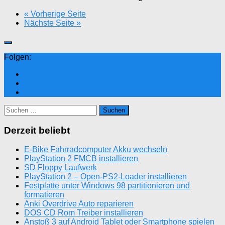
« Vorherige Seite
Nächste Seite »
Folgen:
Suchen
nach:
Derzeit beliebt
E-Bike Fahrradcomputer Akku wechseln
PlayStation 2 FMCB installieren
SD Floppy Laufwerk
PlayStation 2 – Open-PS2-Loader installieren
Festplatte unter Windows 98 partitionieren und
formatieren
Anki Overdrive Auto reparieren
DOS CD Rom Treiber installieren
Anstoß 3 auf Android Tablet oder Smartphone spielen