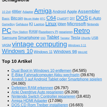
Amiga
Assembler
Apple
486er
Android
Adapter
10 Zoll
DOS
C64
Bitcoin
E-Auto
Basic
DIY
ChatGPT
Bitcoin Wallet
BTC
Linux
Microsoft
KI
löten
Laptop
Gehäuse
Nintendo
GameBoy
PC
Retro
RAM
Raspberry Pi
reparieren
Play Station
Tablet
Tesla
Smartphone
Samsung
USB
Ubuntu
SSD
Tastatur
vintage computing
VASM
Windows 3.11
Windows 10
Windows 98
Windows 11
WinUAE
Top 10 Artikel
Dual Boot in Windows 10 entfernen
(54.585)
E-Bike Fahrradcomputer Akku wechseln
(39.676)
Anstoß 3 auf Android Tablet oder Smartphone spielen
(34.060)
Defekten RAM erkennen
(26.797)
Anki Overdrive Auto reparieren
(26.208)
Nintendo Switch Controller reparieren
(18.402)
Amiga HDMI Adapter
(17.096)
DOS CD Rom Treiber installieren
(16.683)