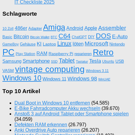
IT Checkliste 2025
Schlagworte
Amiga
Assembler
Apple
486er
Android
Adapter
10 Zoll
DOS
C64
Bitcoin
E-Auto
Basic
DIY
ChatGPT
Bitcoin Wallet
BTC
Linux
Microsoft
KI
löten
Laptop
Gehäuse
Nintendo
GameBoy
PC
Retro
RAM
Raspberry Pi
reparieren
Play Station
Tablet
Tesla
Smartphone
Samsung
USB
Ubuntu
SSD
Tastatur
vintage computing
VASM
Windows 3.11
Windows 10
Windows 98
Windows 11
WinUAE
Top 10 Artikel
Dual Boot in Windows 10 entfernen
(54.585)
E-Bike Fahrradcomputer Akku wechseln
(39.670)
Anstoß 3 auf Android Tablet oder Smartphone spielen
(34.059)
Defekten RAM erkennen
(26.797)
Anki Overdrive Auto reparieren
(26.207)