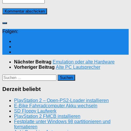
Folgen:
Nächster Beitrag
Emulation oder alte Hardware
Vorheriger Beitrag
Alte PC Lautsprecher
Suchen
nach:
Derzeit beliebt
PlayStation 2 – Open-PS2-Loader installieren
E-Bike Fahrradcomputer Akku wechseln
SD Floppy Laufwerk
PlayStation 2 FMCB installieren
Festplatte unter Windows 98 partitionieren und
formatieren