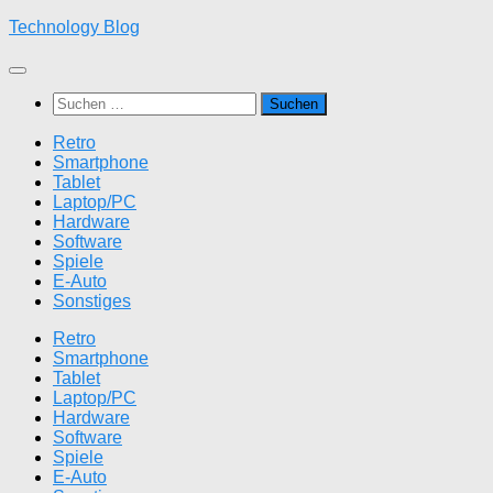
Zum
Technology Blog
Inhalt
springen
Suchen
nach:
Retro
Smartphone
Tablet
Laptop/PC
Hardware
Software
Spiele
E-Auto
Sonstiges
Retro
Smartphone
Tablet
Laptop/PC
Hardware
Software
Spiele
E-Auto