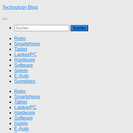
Zum
Technology Blog
Inhalt
springen
Suchen
nach:
Retro
Smartphone
Tablet
Laptop/PC
Hardware
Software
Spiele
E-Auto
Sonstiges
Retro
Smartphone
Tablet
Laptop/PC
Hardware
Software
Spiele
E-Auto