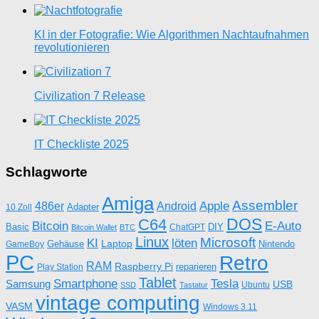
KI in der Fotografie: Wie Algorithmen Nachtaufnahmen
revolutionieren
Civilization 7 Release
IT Checkliste 2025
Schlagworte
Amiga
Assembler
Apple
486er
Android
Adapter
10 Zoll
DOS
C64
Bitcoin
E-Auto
Basic
DIY
ChatGPT
Bitcoin Wallet
BTC
Linux
Microsoft
KI
löten
Laptop
Gehäuse
Nintendo
GameBoy
PC
Retro
RAM
Raspberry Pi
reparieren
Play Station
Tablet
Tesla
Smartphone
Samsung
USB
Ubuntu
SSD
Tastatur
vintage computing
VASM
Windows 3.11