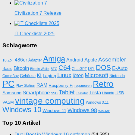
Civilization 7 Release
IT Checkliste 2025
Schlagworte
Amiga
Assembler
Apple
486er
Android
Adapter
10 Zoll
DOS
C64
Bitcoin
E-Auto
Basic
DIY
ChatGPT
Bitcoin Wallet
BTC
Linux
Microsoft
KI
löten
Laptop
Gehäuse
Nintendo
GameBoy
PC
Retro
RAM
Raspberry Pi
reparieren
Play Station
Tablet
Tesla
Smartphone
Samsung
USB
Ubuntu
SSD
Tastatur
vintage computing
VASM
Windows 3.11
Windows 10
Windows 98
Windows 11
WinUAE
Top 10 Artikel
Dual Boot in Windows 10 entfernen
(54.585)