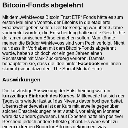
Bitcoin-Fonds abgelehnt
Mit dem „Winklevoss Bitcoin Trust ETF“ Fonds hätte es zum
ersten Mal einen Vorstoß der Bitcoins in die etablierte
Finanzwelt geben sollen. Der Börsengang war über 3 Jahre
vorbereitet worden, die Entscheidung hätte in die Geschichte
der amerikanischen Börse eingehen sollen. Man könnte
meinen die Brüder Winklevoss sind vom Pech verfolgt. Nicht
nur, dass ihr Vorhaben mit dem Bitcoin-Fonds abgelehnt
wurde, haben sich doch vor einigen Jahren einen
Rechtsstreit mit Mark Zuckerberg verloren. Damals
behaupteten sie, dass die Idee hinter
Facebook
von ihnen
stammt (siehe dazu den „The Social Media“ Film).
Auswirkungen
Die kurzfristige Auswirkung der Entscheidung war ein
kurzzeitiger Einbruch des Kurses
. Mittlerweile hat sich der
Tageskurs wieder fast auf das Niveau davor hochgearbeitet.
Überraschenderweise ist der Kurs mittlerweile gegenüber
solcher Entscheidungen relativ stabil, vor einigen Monaten
wäre das anders gewesen. Laut Experten hätte ein positiver
Bescheid jedoch andere Effekte gehabt. Es wäre wohl zu
einem extremen Boom für Bitcoins gekommen, was