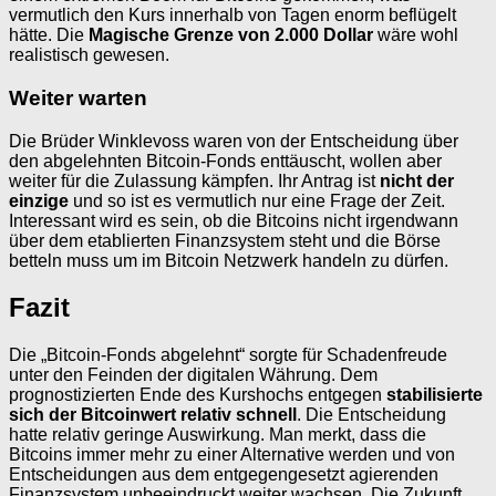
vermutlich den Kurs innerhalb von Tagen enorm beflügelt
hätte. Die
Magische Grenze von 2.000 Dollar
wäre wohl
realistisch gewesen.
Weiter warten
Die Brüder Winklevoss waren von der Entscheidung über
den abgelehnten Bitcoin-Fonds enttäuscht, wollen aber
weiter für die Zulassung kämpfen. Ihr Antrag ist
nicht der
einzige
und so ist es vermutlich nur eine Frage der Zeit.
Interessant wird es sein, ob die Bitcoins nicht irgendwann
über dem etablierten Finanzsystem steht und die Börse
betteln muss um im Bitcoin Netzwerk handeln zu dürfen.
Fazit
Die „Bitcoin-Fonds abgelehnt“ sorgte für Schadenfreude
unter den Feinden der digitalen Währung. Dem
prognostizierten Ende des Kurshochs entgegen
stabilisierte
sich der Bitcoinwert relativ schnell
. Die Entscheidung
hatte relativ geringe Auswirkung. Man merkt, dass die
Bitcoins immer mehr zu einer Alternative werden und von
Entscheidungen aus dem entgegengesetzt agierenden
Finanzsystem unbeeindruckt weiter wachsen. Die Zukunft