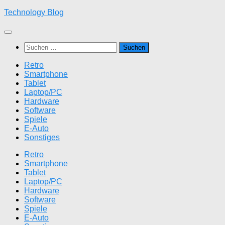
Zum
Technology Blog
Inhalt
springen
Suchen
nach:
Retro
Smartphone
Tablet
Laptop/PC
Hardware
Software
Spiele
E-Auto
Sonstiges
Retro
Smartphone
Tablet
Laptop/PC
Hardware
Software
Spiele
E-Auto