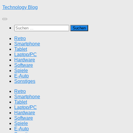
Zum
Technology Blog
Inhalt
springen
Suchen
nach:
Retro
Smartphone
Tablet
Laptop/PC
Hardware
Software
Spiele
E-Auto
Sonstiges
Retro
Smartphone
Tablet
Laptop/PC
Hardware
Software
Spiele
E-Auto