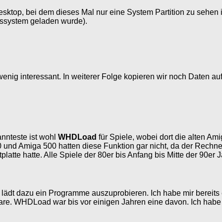
ktop, bei dem dieses Mal nur eine System Partition zu sehen ist
bssystem geladen wurde).
g interessant. In weiterer Folge kopieren wir noch Daten auf d
nnteste ist wohl
WHDLoad
für Spiele, wobei dort die alten Am
und Amiga 500 hatten diese Funktion gar nicht, da der Rechner o
atte hatte. Alle Spiele der 80er bis Anfang bis Mitte der 90er 
e lädt dazu ein Programme auszuprobieren. Ich habe mir bereits
are. WHDLoad war bis vor einigen Jahren eine davon. Ich habe