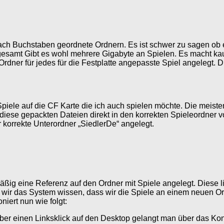
ch Buchstaben geordnete Ordnern. Es ist schwer zu sagen ob es
samt Gibt es wohl mehrere Gigabyte an Spielen. Es macht kaum
dner für jedes für die Festplatte angepasste Spiel angelegt. Die
iele auf die CF Karte die ich auch spielen möchte. Die meisten
ese gepackten Dateien direkt in den korrekten Spieleordner v
er korrekte Unterordner „SiedlerDe“ angelegt.
ßig eine Referenz auf den Ordner mit Spiele angelegt. Diese l
 wir das System wissen, dass wir die Spiele an einem neuen Ort
iert nun wie folgt:
ber einen Linksklick auf den Desktop gelangt man über das Ko